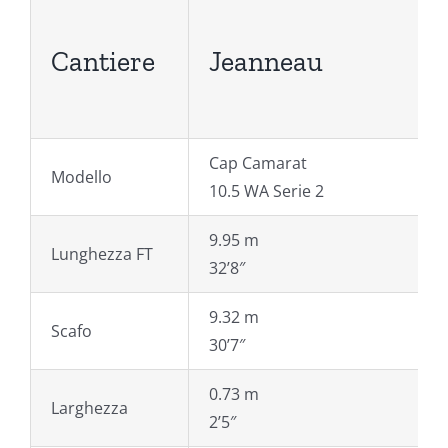
Cantiere
Jeanneau
Cap Camarat
Modello
10.5 WA Serie 2
9.95 m
Lunghezza FT
32’8″
9.32 m
Scafo
30’7″
0.73 m
Larghezza
2’5″