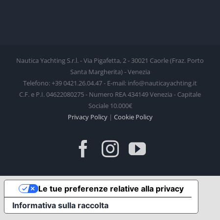
Nautica Yachting S.r.l. - Via Pigafetta, 2 - 30021 Caorle (Fraz. Porto
Santa Margherita) - Venezia
Telefono: +39 0421.26.04.47 - E-mail: info@nauticayachting.it
C.F. e P.I. 04622080275 - Numero REA 434149 Venezia - Capitale
Sociale 10.000€
Privacy Policy
|
Cookie Policy
Facebook
Instagram
YouTube
Le tue preferenze relative alla privacy
Informativa sulla raccolta