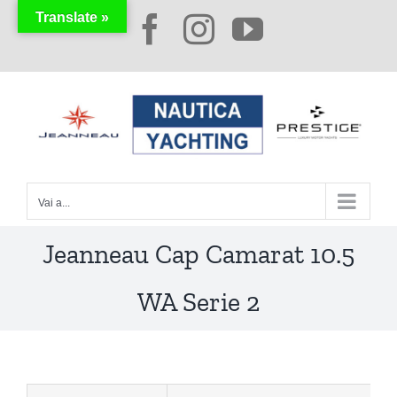
Salta
Translate »
Facebook
Instagram
YouTube
al
contenuto
Vai a...
Jeanneau Cap Camarat 10.5
WA Serie 2