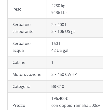
4280 kg
Peso
9436 Lbs
Serbatoio
2 x 400 l
carburante
2 x 106 US ga
Serbatoio
160 l
acqua
42 US gal
Cabine
1
Motorizzazione
2 x 450 CV/HP
Categoria
B8-C10
196.400€
Prezzo
con doppio Yamaha 300cv